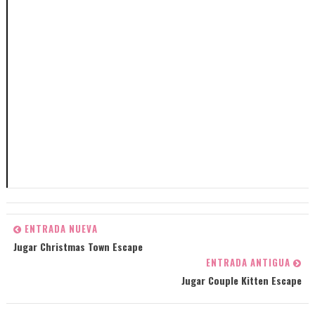
ENTRADA NUEVA
Jugar Christmas Town Escape
ENTRADA ANTIGUA
Jugar Couple Kitten Escape