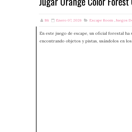
Jugar Orange Color Forest 
Bñ
Enero 07, 2026
Escape Room
,
Juegos D
En este juego de escape, un oficial forestal ha
encontrando objetos y pistas, usándolos en los