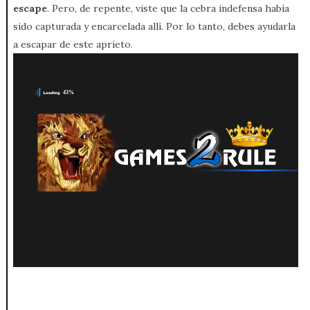
escape
. Pero, de repente, viste que la cebra indefensa había
sido capturada y encarcelada allí. Por lo tanto, debes ayudarla
a escapar de este aprieto.