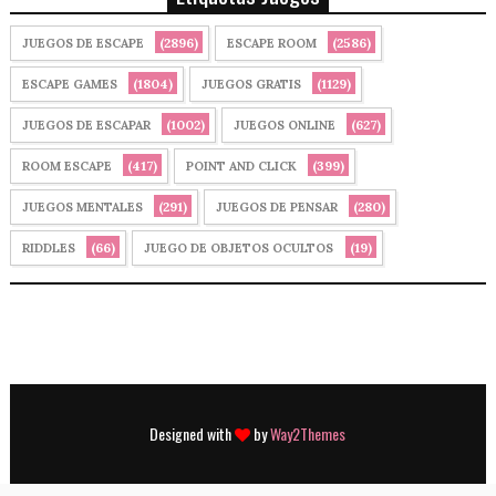
(2896)
(2586)
JUEGOS DE ESCAPE
ESCAPE ROOM
(1804)
(1129)
ESCAPE GAMES
JUEGOS GRATIS
(1002)
(627)
JUEGOS DE ESCAPAR
JUEGOS ONLINE
(417)
(399)
ROOM ESCAPE
POINT AND CLICK
(291)
(280)
JUEGOS MENTALES
JUEGOS DE PENSAR
(66)
(19)
RIDDLES
JUEGO DE OBJETOS OCULTOS
Designed with
by
Way2Themes