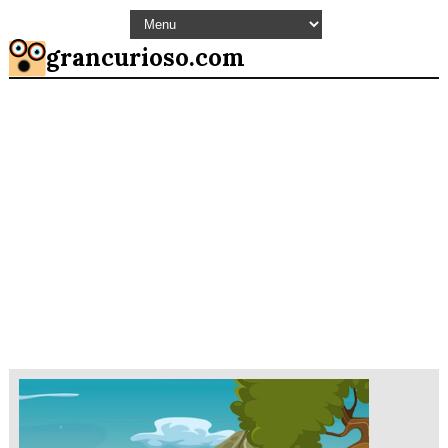
grancurioso.com