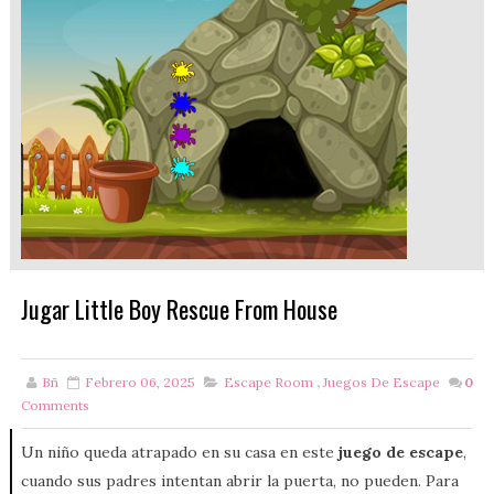
Jugar Little Boy Rescue From House
Bñ
Febrero 06, 2025
Escape Room
,
Juegos De Escape
0
Comments
Un niño queda atrapado en su casa en este
juego de escape
,
cuando sus padres intentan abrir la puerta, no pueden. Para