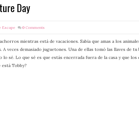
ture Day
e Escape
0
Comments
cachorros mientras está de vacaciones. Sabía que amas a los animale
es. A veces demasiado juguetones. Una de ellas tomó las llaves de tu 
o lo sé. Lo que sé es que estás encerrada fuera de la casa y que lo
e está Tobby?