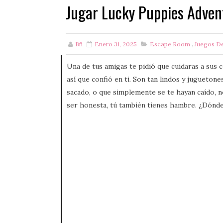
Jugar Lucky Puppies Adven
Bñ
Enero 31, 2025
Escape Room
,
Juegos D
Una de tus amigas te pidió que cuidaras a sus 
así que confió en ti. Son tan lindos y jugueton
sacado, o que simplemente se te hayan caído, n
ser honesta, tú también tienes hambre. ¿Dónd