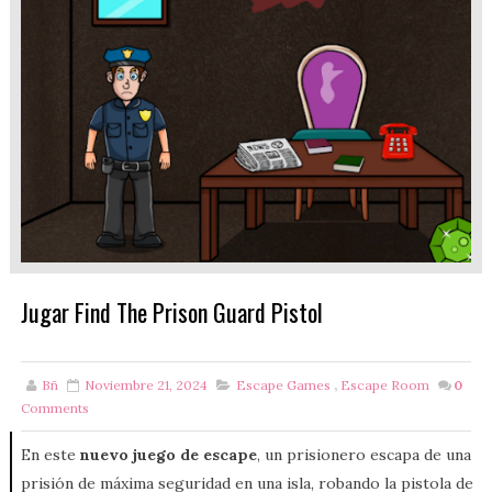
Jugar Find The Prison Guard Pistol
Bñ
Noviembre 21, 2024
Escape Games
,
Escape Room
0
Comments
En este
nuevo juego de escape
, un prisionero escapa de una
prisión de máxima seguridad en una isla, robando la pistola de