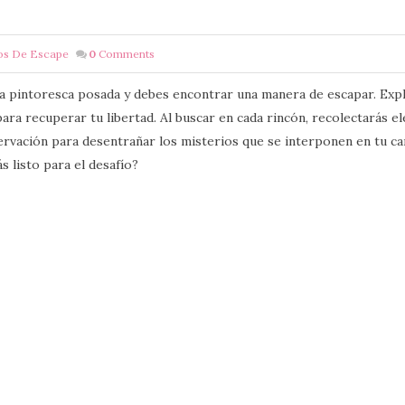
os De Escape
0
Comments
na pintoresca posada y debes encontrar una manera de escapar. Expl
ara recuperar tu libertad. Al buscar en cada rincón, recolectarás e
servación para desentrañar los misterios que se interponen en tu ca
s listo para el desafío?