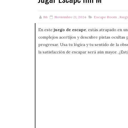
Bñ
Noviembre 21, 2024
Escape Room
,
Jueg
En este
juego de escape
, estás atrapado en u
complejos acertijos y descubre pistas ocultas p
progresar. Usa tu lógica y tu sentido de la ob
la satisfacción de escapar será aún mayor. ¿Está