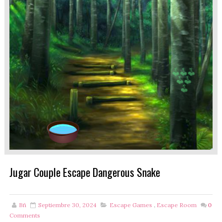
Jugar Couple Escape Dangerous Snake
Bñ
Septiembre 30, 2024
Escape Games
,
Escape Room
0
Comments