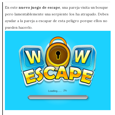
En este
nuevo juego de escape
, una pareja visita un bosque
pero lamentablemente una serpiente los ha atrapado. Debes
ayudar a la pareja a escapar de esta peligro porque ellos no
pueden hacerlo.