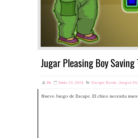
Jugar Pleasing Boy Saving 
Bñ
Junio 23, 2024
Escape Room
,
Juegos De
Nuevo Juego de Escape. El chico necesita nuest