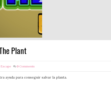
The Plant
 Escape
0
Comments
ra ayuda para conseguir salvar la planta.