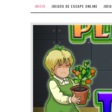
INICIO
JUEGOS DE ESCAPE ONLINE
JUEG