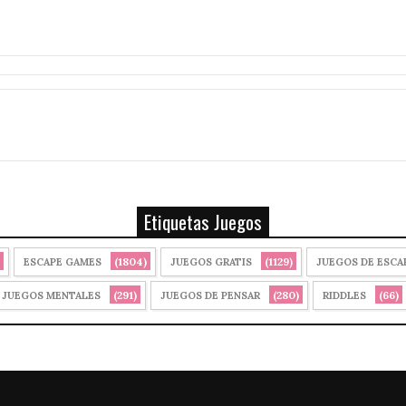
Etiquetas Juegos
(1804)
(1129)
ESCAPE GAMES
JUEGOS GRATIS
JUEGOS DE ESCA
(291)
(280)
(66)
JUEGOS MENTALES
JUEGOS DE PENSAR
RIDDLES