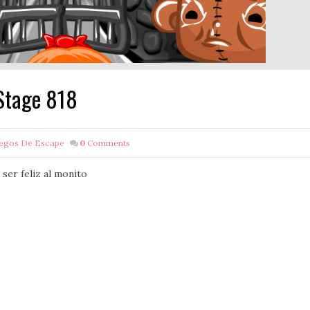
Stage 818
uegos De Escape
0
Comments
ser feliz al monito