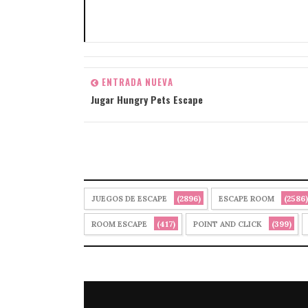
ENTRADA NUEVA
Jugar Hungry Pets Escape
(2896)
(2586)
JUEGOS DE ESCAPE
ESCAPE ROOM
(417)
(399)
ROOM ESCAPE
POINT AND CLICK