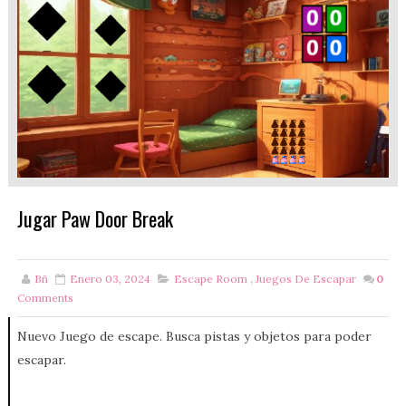
Jugar Paw Door Break
Bñ
Enero 03, 2024
Escape Room
,
Juegos De Escapar
0
Comments
Nuevo Juego de escape. Busca pistas y objetos para poder
escapar.