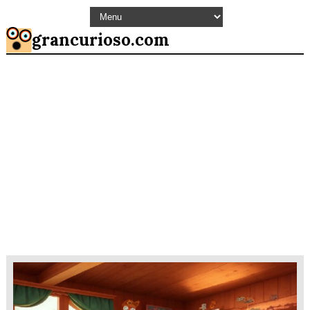
grancurioso.com