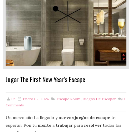
Jugar The First New Year’s Escape
Bñ
Enero 02, 2024
Escape Room
,
Juegos De Escapar
0
Comments
Un nuevo año ha llegado y
nuevos juegos de escape
te
esperan. Pon tu
mente
a
trabajar
para
resolver
todos los