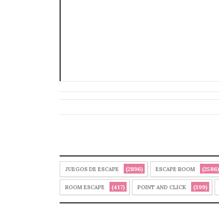
(2896)
(2586)
JUEGOS DE ESCAPE
ESCAPE ROOM
(417)
(399)
ROOM ESCAPE
POINT AND CLICK