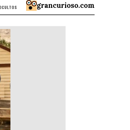
grancurioso.com
 OCULTOS