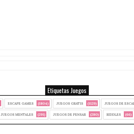
Etiquetas Juegos
(1804)
(1129)
ESCAPE GAMES
JUEGOS GRATIS
JUEGOS DE ESCA
(291)
(280)
(66)
JUEGOS MENTALES
JUEGOS DE PENSAR
RIDDLES