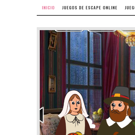
INICIO
JUEGOS DE ESCAPE ONLINE
JUEG