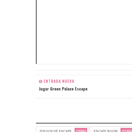
ENTRADA NUEVA
Jugar Green Palace Escape
(2896)
(2586)
JUEGOS DE ESCAPE
ESCAPE ROOM