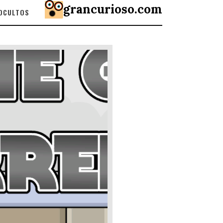
grancurioso.com
 OCULTOS