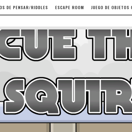
OS DE PENSAR/RIDDLES
ESCAPE ROOM
JUEGO DE OBJETOS