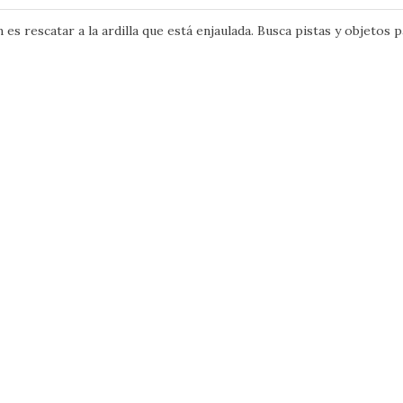
s rescatar a la ardilla que está enjaulada. Busca pistas y objetos 