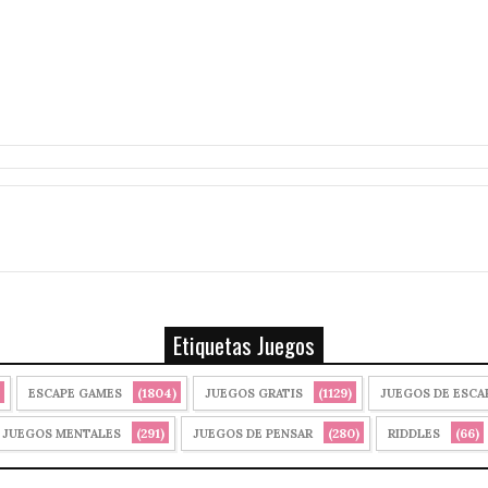
Etiquetas Juegos
(1804)
(1129)
ESCAPE GAMES
JUEGOS GRATIS
JUEGOS DE ESCA
(291)
(280)
(66)
JUEGOS MENTALES
JUEGOS DE PENSAR
RIDDLES