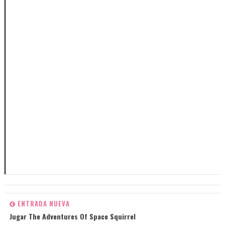
ENTRADA NUEVA
Jugar The Adventures Of Space Squirrel