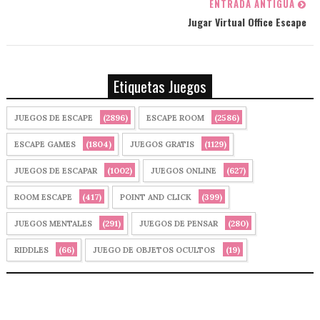
ENTRADA ANTIGUA
Jugar Virtual Office Escape
Etiquetas Juegos
(2896)
(2586)
JUEGOS DE ESCAPE
ESCAPE ROOM
(1804)
(1129)
ESCAPE GAMES
JUEGOS GRATIS
(1002)
(627)
JUEGOS DE ESCAPAR
JUEGOS ONLINE
(417)
(399)
ROOM ESCAPE
POINT AND CLICK
(291)
(280)
JUEGOS MENTALES
JUEGOS DE PENSAR
(66)
(19)
RIDDLES
JUEGO DE OBJETOS OCULTOS