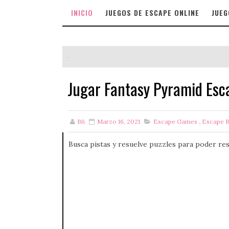
INICIO
JUEGOS DE ESCAPE ONLINE
JUEG
Jugar Fantasy Pyramid Esc
Bñ
Marzo 16, 2021
Escape Games
,
Escape 
Busca pistas y resuelve puzzles para poder re