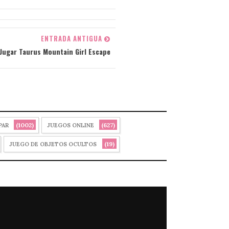
ENTRADA ANTIGUA
Jugar Taurus Mountain Girl Escape
(1002)
(627)
PAR
JUEGOS ONLINE
(19)
JUEGO DE OBJETOS OCULTOS