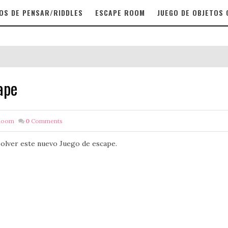
OS DE PENSAR/RIDDLES
ESCAPE ROOM
JUEGO DE OBJETOS
ape
Room
0
Comments
solver este nuevo Juego de escape.