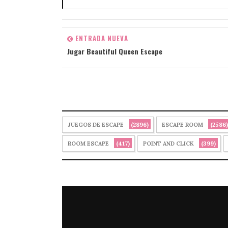
ENTRADA NUEVA
Jugar Beautiful Queen Escape
(2896)
(2586)
JUEGOS DE ESCAPE
ESCAPE ROOM
(417)
(399)
ROOM ESCAPE
POINT AND CLICK