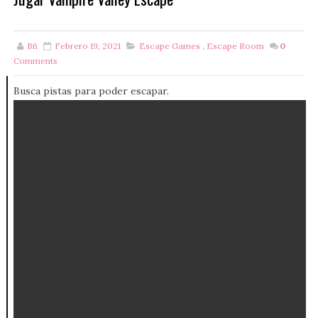
Bñ
Febrero 19, 2021
Escape Games
,
Escape Room
0
Comments
Busca pistas para poder escapar.