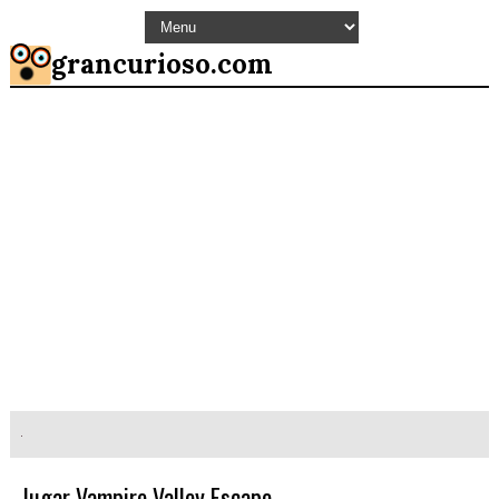
grancurioso.com
Jugar Vampire Valley Escape