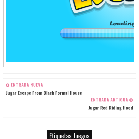
ENTRADA NUEVA
Jugar Escape From Black Formal House
ENTRADA ANTIGUA
Jugar Red Riding Hood
Etiquetas Juegos