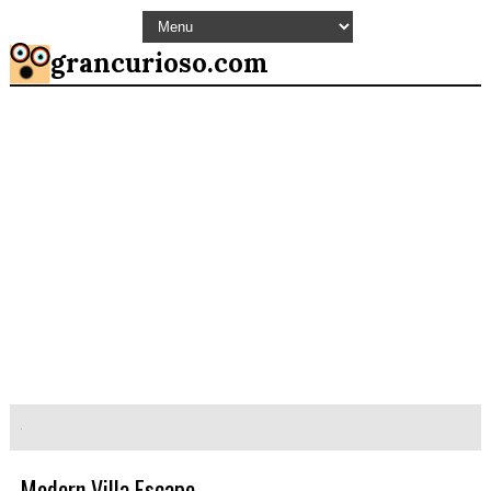
grancurioso.com
Modern Villa Escape