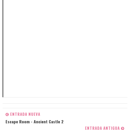
ENTRADA NUEVA
Escape Room - Ancient Castle 2
ENTRADA ANTIGUA