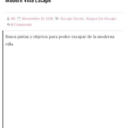
Bñ
Noviembre 19, 2018
Escape Room
,
Juegos De Escape
0
Comments
Busca pistas y objetos para poder escapar de la moderna
villa.