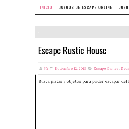
INICIO
JUEGOS DE ESCAPE ONLINE
JUEG
Escape Rustic House
Bñ
Noviembre 12, 2018
Escape Games
,
Esc
Busca pistas y objetos para poder escapar del 