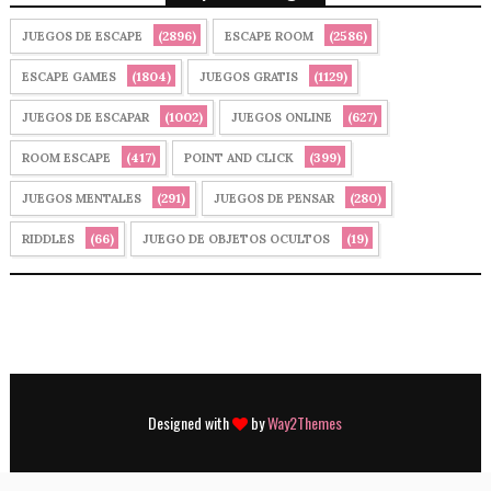
(2896)
(2586)
JUEGOS DE ESCAPE
ESCAPE ROOM
(1804)
(1129)
ESCAPE GAMES
JUEGOS GRATIS
(1002)
(627)
JUEGOS DE ESCAPAR
JUEGOS ONLINE
(417)
(399)
ROOM ESCAPE
POINT AND CLICK
(291)
(280)
JUEGOS MENTALES
JUEGOS DE PENSAR
(66)
(19)
RIDDLES
JUEGO DE OBJETOS OCULTOS
Designed with
by
Way2Themes