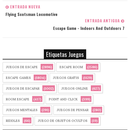
ENTRADA NUEVA
Flying Scotsman Locomotive
ENTRADA ANTIGUA
Escape Game - Indoors And Outdoors 7
Etiquetas Juegos
(2896)
(2586)
JUEGOS DE ESCAPE
ESCAPE ROOM
(1804)
(1129)
ESCAPE GAMES
JUEGOS GRATIS
(1002)
(627)
JUEGOS DE ESCAPAR
JUEGOS ONLINE
(417)
(399)
ROOM ESCAPE
POINT AND CLICK
(291)
(280)
JUEGOS MENTALES
JUEGOS DE PENSAR
(66)
(19)
RIDDLES
JUEGO DE OBJETOS OCULTOS