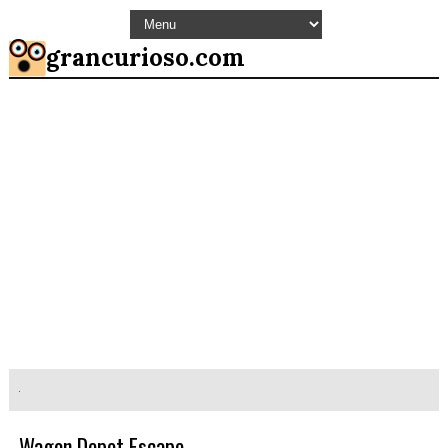
grancurioso.com
Wagon Depot Escape