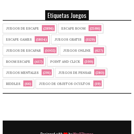
Etiquetas Juegos
(2896)
(2586)
JUEGOS DE ESCAPE
ESCAPE ROOM
(1804)
(1129)
ESCAPE GAMES
JUEGOS GRATIS
(1002)
(627)
JUEGOS DE ESCAPAR
JUEGOS ONLINE
(417)
(399)
ROOM ESCAPE
POINT AND CLICK
(291)
(280)
JUEGOS MENTALES
JUEGOS DE PENSAR
(66)
(19)
RIDDLES
JUEGO DE OBJETOS OCULTOS
Designed with
by
Way2Themes