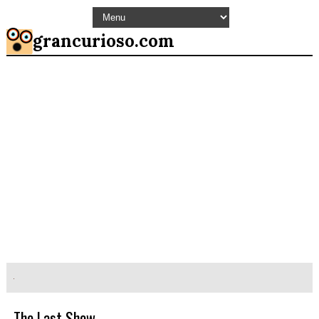
grancurioso.com
The Last Show