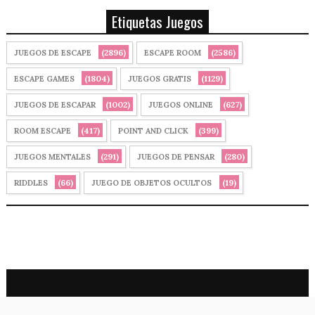
Etiquetas Juegos
(2896)
(2586)
JUEGOS DE ESCAPE
ESCAPE ROOM
(1804)
(1129)
ESCAPE GAMES
JUEGOS GRATIS
(1002)
(627)
JUEGOS DE ESCAPAR
JUEGOS ONLINE
(417)
(399)
ROOM ESCAPE
POINT AND CLICK
(291)
(280)
JUEGOS MENTALES
JUEGOS DE PENSAR
(66)
(19)
RIDDLES
JUEGO DE OBJETOS OCULTOS
Designed with
by
Way2Themes