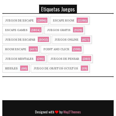
Etiquetas Juegos
(2896)
(2586)
JUEGOS DE ESCAPE
ESCAPE ROOM
(1804)
(1129)
ESCAPE GAMES
JUEGOS GRATIS
(1002)
(627)
JUEGOS DE ESCAPAR
JUEGOS ONLINE
(417)
(399)
ROOM ESCAPE
POINT AND CLICK
(291)
(280)
JUEGOS MENTALES
JUEGOS DE PENSAR
(66)
(19)
RIDDLES
JUEGO DE OBJETOS OCULTOS
Designed with
by
Way2Themes