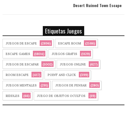
Desert Ruined Town Escape
Etiquetas Juegos
(2896)
(2586)
JUEGOS DE ESCAPE
ESCAPE ROOM
(1804)
(1129)
ESCAPE GAMES
JUEGOS GRATIS
(1002)
(627)
JUEGOS DE ESCAPAR
JUEGOS ONLINE
(417)
(399)
ROOM ESCAPE
POINT AND CLICK
(291)
(280)
JUEGOS MENTALES
JUEGOS DE PENSAR
(66)
(19)
RIDDLES
JUEGO DE OBJETOS OCULTOS