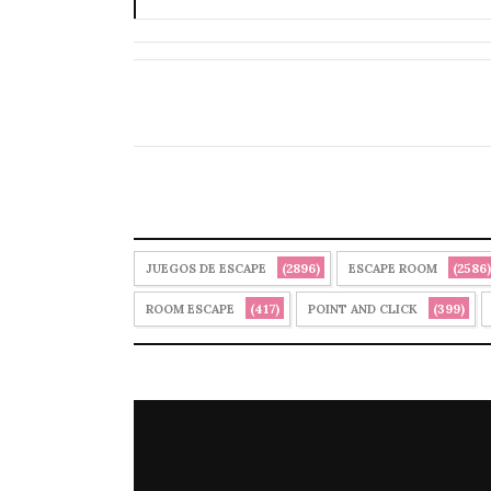
(2896)
(2586)
JUEGOS DE ESCAPE
ESCAPE ROOM
(417)
(399)
ROOM ESCAPE
POINT AND CLICK