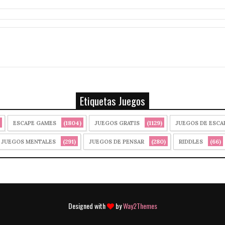
Etiquetas Juegos
(1804)
(1129)
ESCAPE GAMES
JUEGOS GRATIS
JUEGOS DE ESCA
(291)
(280)
(66)
JUEGOS MENTALES
JUEGOS DE PENSAR
RIDDLES
Designed with
by
Way2Themes