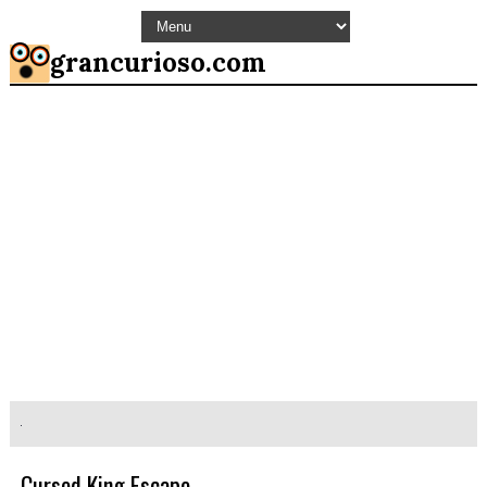
grancurioso.com
Cursed King Escape