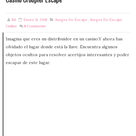
Bñ
Enero 11, 2018
Juegos De Escape
,
Juegos De Escape
Online
0
Comments
Imagina que eres un distribuidor en un casino.Y ahora has
olvidado el lugar donde está la llave. Encuentra algunos
objetos ocultos para resolver acertijos interesantes y poder
escapar de este lugar.