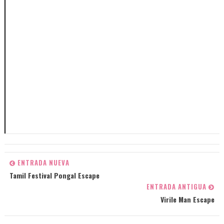
ENTRADA NUEVA
Tamil Festival Pongal Escape
ENTRADA ANTIGUA
Virile Man Escape