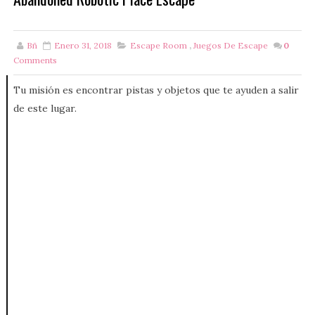
Bñ
Enero 31, 2018
Escape Room
,
Juegos De Escape
0
Comments
Tu misión es encontrar pistas y objetos que te ayuden a salir
de este lugar.