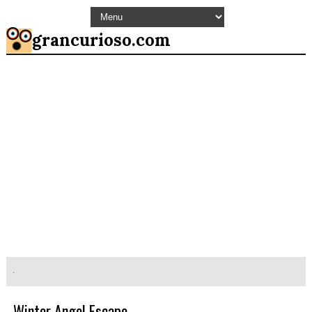
grancurioso.com
Winter Angel Escape