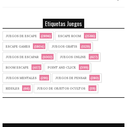
Etiquetas Juegos
(2896)
(2586)
JUEGOS DE ESCAPE
ESCAPE ROOM
(1804)
(1129)
ESCAPE GAMES
JUEGOS GRATIS
(1002)
(627)
JUEGOS DE ESCAPAR
JUEGOS ONLINE
(417)
(399)
ROOM ESCAPE
POINT AND CLICK
(291)
(280)
JUEGOS MENTALES
JUEGOS DE PENSAR
(66)
(19)
RIDDLES
JUEGO DE OBJETOS OCULTOS