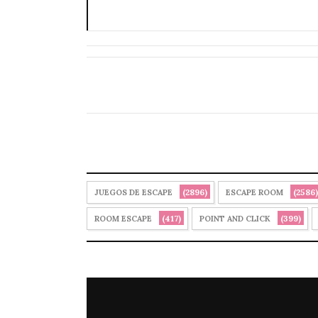
(2896)
(2586)
JUEGOS DE ESCAPE
ESCAPE ROOM
(417)
(399)
ROOM ESCAPE
POINT AND CLICK