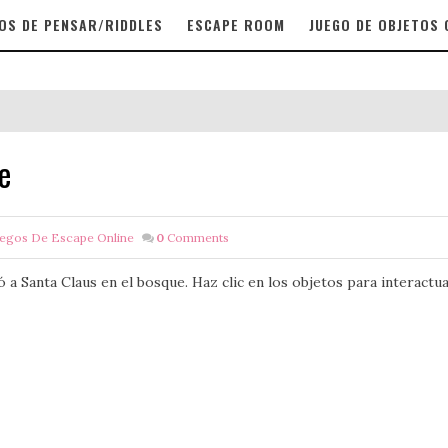
OS DE PENSAR/RIDDLES
ESCAPE ROOM
JUEGO DE OBJETOS
e
uegos De Escape Online
0
Comments
 a Santa Claus en el bosque. Haz clic en los objetos para interactua