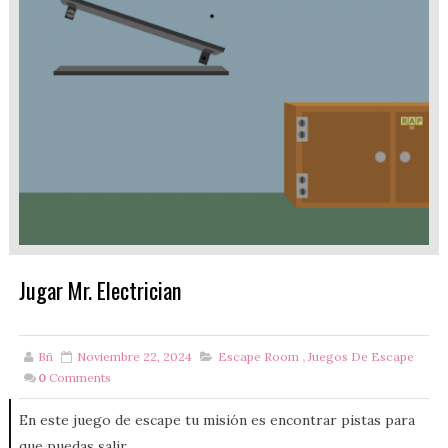
Jugar Mr. Electrician
Bñ
Noviembre 22, 2024
Escape Room
,
Juegos De Escape
0
Comments
En este juego de escape tu misión es encontrar pistas para
que puedas salir.