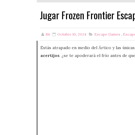
Jugar Frozen Frontier Esca
Bñ
Octubre 10, 2024
Escape Games
,
Escap
Estás atrapado en medio del Ártico y las únicas
acertijos
. ¿se te apoderará el frío antes de qu