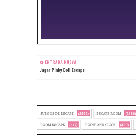
ENTRADA NUEVA
Jugar Pinky Doll Escape
(2896)
(2586)
JUEGOS DE ESCAPE
ESCAPE ROOM
(417)
(399)
ROOM ESCAPE
POINT AND CLICK