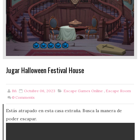
Jugar Halloween Festival House
Bñ
Octubre 06, 2023
Escape Games Online
,
Escape Room
0
Comments
Estás atrapado en esta casa extraña. Busca la manera de
poder escapar.