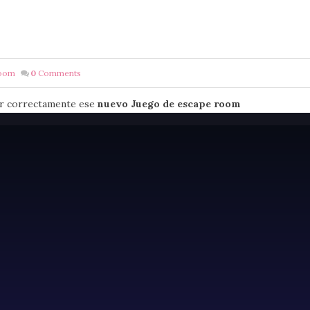
oom
0
Comments
ver correctamente ese
nuevo Juego de escape room