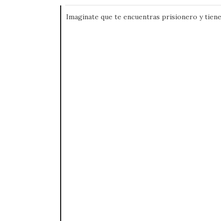
Imaginate que te encuentras prisionero y tien