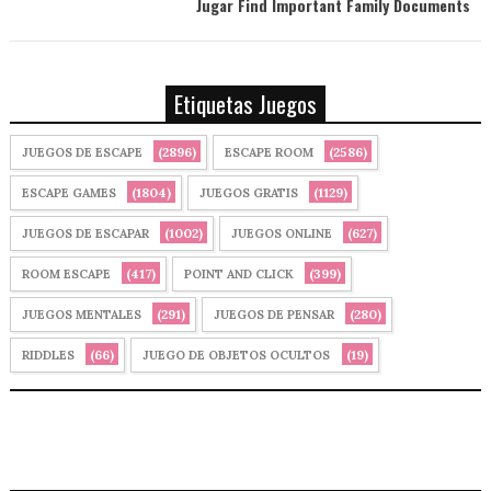
Jugar Find Important Family Documents
Etiquetas Juegos
(2896)
(2586)
JUEGOS DE ESCAPE
ESCAPE ROOM
(1804)
(1129)
ESCAPE GAMES
JUEGOS GRATIS
(1002)
(627)
JUEGOS DE ESCAPAR
JUEGOS ONLINE
(417)
(399)
ROOM ESCAPE
POINT AND CLICK
(291)
(280)
JUEGOS MENTALES
JUEGOS DE PENSAR
(66)
(19)
RIDDLES
JUEGO DE OBJETOS OCULTOS