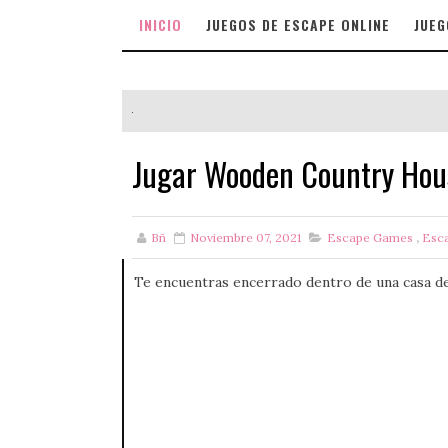
INICIO
JUEGOS DE ESCAPE ONLINE
JUEG
Jugar Wooden Country Hou
Bñ
Noviembre 07, 2021
Escape Games
,
Esc
Te encuentras encerrado dentro de una casa de