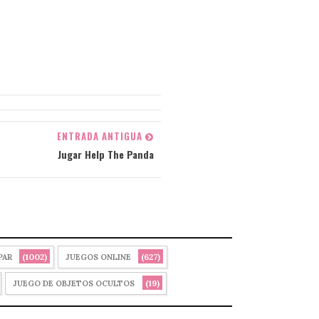
ENTRADA ANTIGUA
Jugar Help The Panda
(1002)
(627)
PAR
JUEGOS ONLINE
(19)
JUEGO DE OBJETOS OCULTOS